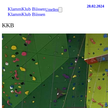
28.02.2024
KlammKlub Biissen
Umellen
KlammKlub Biissen
KKB