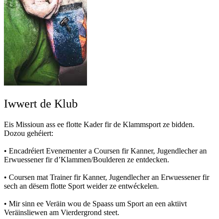
Iwwert de Klub
Eis Missioun ass ee flotte Kader fir de Klammsport ze bidden.
Dozou gehéiert:
• Encadréiert Evenementer a Coursen fir Kanner, Jugendlecher an
Erwuessener fir d’Klammen/Boulderen ze entdecken.
• Coursen mat Trainer fir Kanner, Jugendlecher an Erwuessener fir
sech an dësem flotte Sport weider ze entwéckelen.
• Mir sinn ee Veräin wou de Spaass um Sport an een aktiivt
Veräinsliewen am Vierdergrond steet.