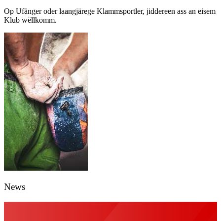
Op Ufänger oder laangjärege Klammsportler, jiddereen ass an eisem
Klub wëllkomm.
News