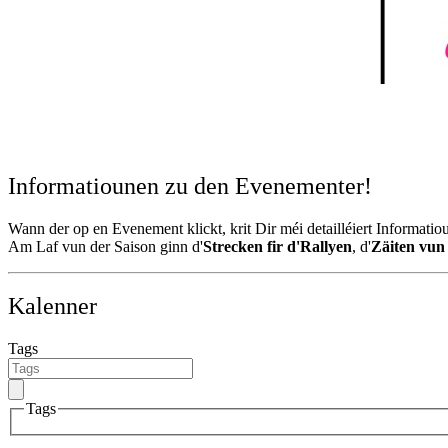
Informatiounen zu den Evenementer!
Wann der op en Evenement klickt, krit Dir méi detailléiert Informati
Am Laf vun der Saison ginn d'
Strecken fir d'Rallyen
, d'
Zäiten vun
Kalenner
Tags
Tags