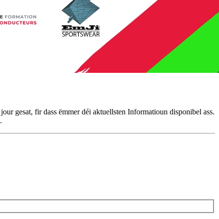
ur gesat, fir dass ëmmer déi aktuellsten Informatioun disponibel ass.
.