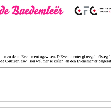
ounen zu deem Evenement ugewisen. D'Evenementer gi reegelméisseg à jo
 de Coursen
asw., sou wéi mer se kréien, an den Evenementer bäigesat