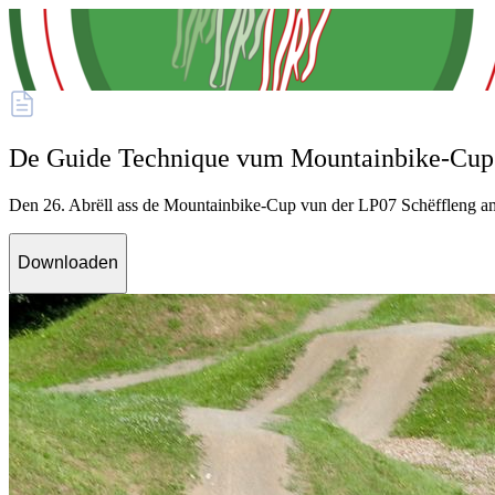
De Guide Technique vum Mountainbike-Cup
Den 26. Abrëll ass de Mountainbike-Cup vun der LP07 Schëffleng 
Downloaden
Véloclub La Pédale 07 Schifflange
LP07